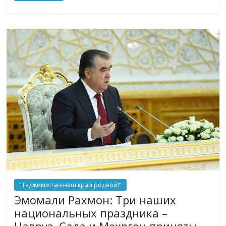
"Таджикистан-наш край родной!"
Эмомали Рахмон: Три наших
национальных праздника –
Навруз, Сада и Мехргон приняты