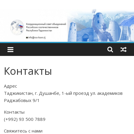
Skip
Координационный
to
content
совет
объединений
российских
Контакты
соотечественнико
Адрес
Республики
Таджикистан, г. Душанбе, 1-ый проезд ул. академиков
Раджабовых 9/1
Таджикистан.
Контакты
(+992) 93 500 7889
Свяжитесь с нами