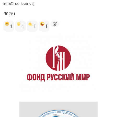
info@rus-ksors.tj
781
1
1
1
1