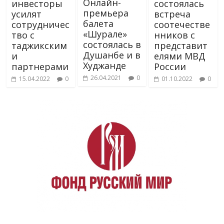
Онлайн-
инвесторы
состоялась
премьера
усилят
встреча
балета
сотрудничес
соотечестве
«Шурале»
тво с
нников с
состоялась в
таджикским
представит
Душанбе и в
и
елями МВД
Худжанде
партнерами
России
26.04.2021
0
15.04.2022
0
01.10.2022
0