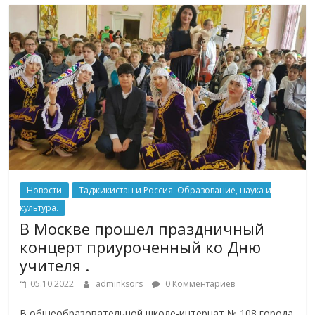
Новости
Таджикистан и Россия. Образование, наука и
культура.
В Москве прошел праздничный
концерт приуроченный ко Дню
учителя .
05.10.2022
adminksors
0 Комментариев
В общеобразовательной школе-интернат № 108 города