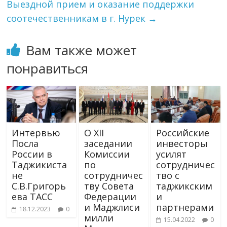
Выездной прием и оказание поддержки
соотечественникам в г. Нурек
→
Вам также может
понравиться
Интервью
О XII
Российские
Посла
заседании
инвесторы
России в
Комиссии
усилят
Таджикиста
по
сотрудничес
не
сотрудничес
тво с
С.В.Григорь
тву Совета
таджикским
ева ТАСС
Федерации
и
и Маджлиси
партнерами
18.12.2023
0
милли
15.04.2022
0