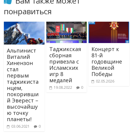
Вам также может
понравиться
Таджикская
Концерт к
Альпинист
сборная
81-й
Виталий
привезла с
годовщине
Хинензон
Исламских
Великой
стал
игр 8
Победы
первым
медалей
таджикиста
02.05.2026
нцем,
19.08.2022
0
покоривши
й Эверест –
высочайшу
ю точку
планеты!
03.06.2021
0