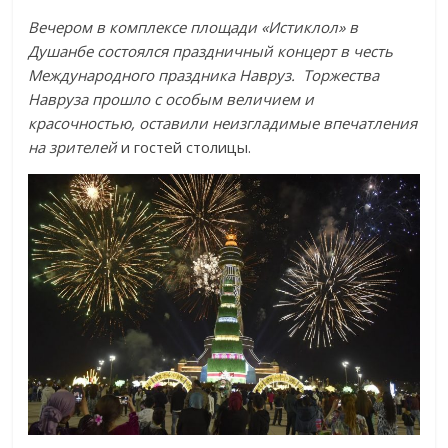
Вечером в комплексе площади «Истиклол» в
Душанбе состоялся праздничный концерт в честь
Международного праздника Навруз. Торжества
Навруза прошло с особым величием и
красочностью, оставили неизгладимые впечатления
на зрителей
и гостей столицы.