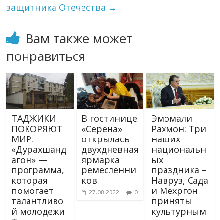
защитника Отечества
→
Вам также может
понравиться
ТАДЖИКИ
В гостинице
Эмомали
ПОКОРЯЮТ
«Серена»
Рахмон: Три
МИР.
открылась
наших
«Дурахшанд
двухдневная
национальн
агон» —
ярмарка
ых
программа,
ремесленни
праздника –
которая
ков
Навруз, Сада
помогает
и Мехргон
27.08.2022
0
талантливо
приняты
й молодежи
культурным