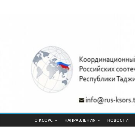
Skip
Координацио
to
content
совет
объединений
российских
соотечественн
Республики
Таджикистан.
О КСОРС
НАПРАВЛЕНИЯ
НОВОСТИ