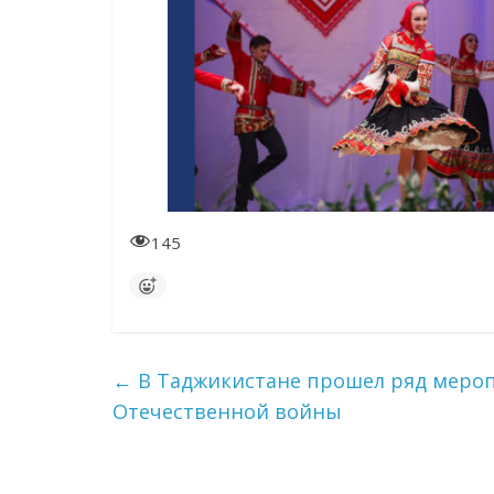
145
←
В Таджикистане прошел ряд мероп
Отечественной войны