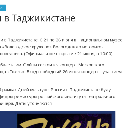
а.
и в Таджикистане
ии в Таджикистане. С 21 по 28 июня в Национальном музее
а «Вологодское кружево» Вологодского историко-
поведника. (Официальное открытие 21 июня, в 10:00)
 балета им. С.Айни состоится концерт Московского
нца «Гжель». Вход свободный 26 июня концерт с участием
В рамках Дней культуры России в Таджикистане будут
федры режиссуры российского института театрального
йчера. Даты уточняются.