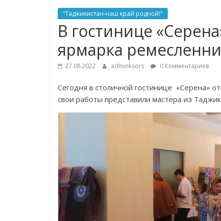
"Таджикистан-наш край родной!"
В гостинице «Серена
ярмарка ремесленни
27.08.2022
adminksors
0 Комментариев
Сегодня в столичной гостинице «Серена» от
свои работы представили мастера из Таджики