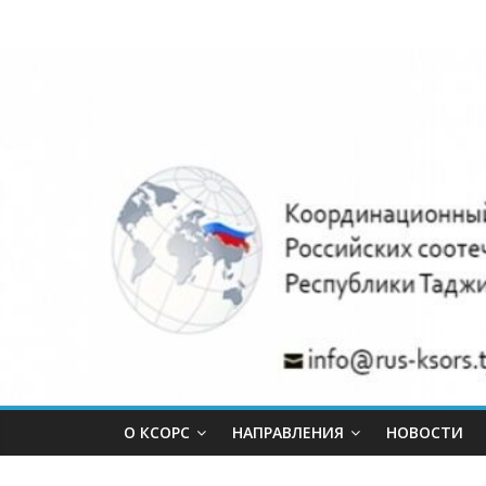
Skip
Координацио
to
content
совет
объединений
российских
соотечественн
Республики
Таджикистан.
О КСОРС
НАПРАВЛЕНИЯ
НОВОСТИ