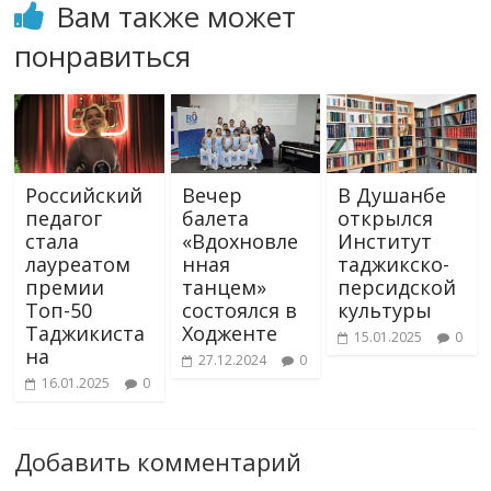
Вам также может
понравиться
Российский
Вечер
В Душанбе
педагог
балета
открылся
стала
«Вдохновле
Институт
лауреатом
нная
таджикско-
премии
танцем»
персидской
Топ-50
состоялся в
культуры
Таджикиста
Ходженте
15.01.2025
0
на
27.12.2024
0
16.01.2025
0
Добавить комментарий