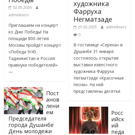
художника
02.05.2026
Фарруха
adminksors
Негматзаде
Приглашаем на концерт
01.02.2025
adminksors
ко Дню Победы! На
0
площади 800-летия
В гостинице «Серена» в
Москвы пройдёт концерт
Душанбе 31 января
«Победа 9/45.
состоялось открытие
Таджикистан и Россия:
выставки известного
правнуки победителей»
художника Фарруха
—
Негматзаде «Красочные
песни». На ней
представлены десятки
Пост
анов
лени
ем
Росс
Председателя
ийск
города Душанбе
ий
День молодежи
педа