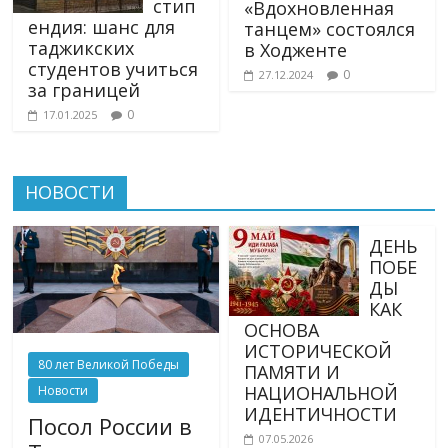
стип
«Вдохновленная
ендия: шанс для
танцем» состоялся
таджикских
в Ходженте
студентов учиться
0
27.12.2024
за границей
0
17.01.2025
НОВОСТИ
ДЕНЬ
ПОБЕ
ДЫ
КАК
ОСНОВА
ИСТОРИЧЕСКОЙ
80 лет Великой Победы
ПАМЯТИ И
НАЦИОНАЛЬНОЙ
Новости
ИДЕНТИЧНОСТИ
Посол России в
07.05.2026