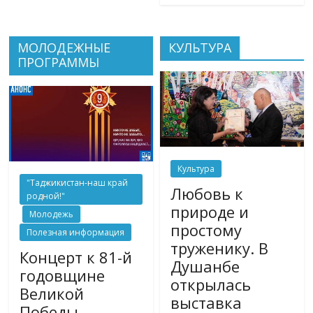
МОЛОДЕЖНЫЕ
КУЛЬТУРА
ПРОГРАММЫ
Культура
"Таджикистан-наш край
Любовь к
родной!"
природе и
Молодежь
простому
Полезная информация
труженику. В
Концерт к 81-й
Душанбе
годовщине
открылась
Великой
выставка
Победы