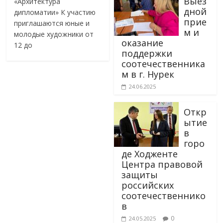
Выез
«Архитектура
дной
дипломатии» К участию
прие
приглашаются юные и
м и
молодые художники от
оказание
12 до
поддержки
соотечественника
м в г. Нурек
24.06.2025
Откр
ытие
в
горо
де Ходженте
Центра правовой
защиты
российских
соотечественнико
в
0
24.05.2025