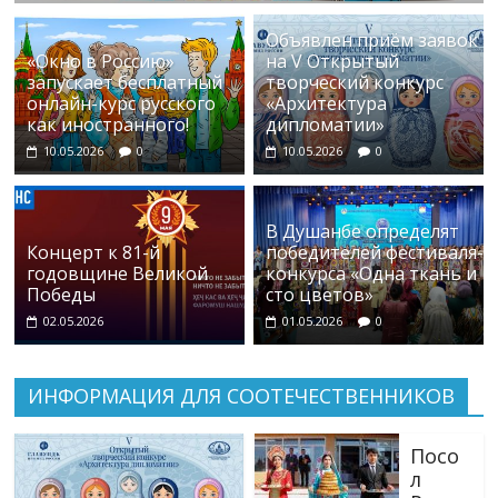
Объявлен приём заявок
«Окно в Россию»
на V Открытый
запускает бесплатный
творческий конкурс
онлайн-курс русского
«Архитектура
как иностранного!
дипломатии»
10.05.2026
0
10.05.2026
0
В Душанбе определят
Концерт к 81-й
победителей фестиваля-
годовщине Великой
конкурса «Одна ткань и
Победы
сто цветов»
02.05.2026
01.05.2026
0
ИНФОРМАЦИЯ ДЛЯ СООТЕЧЕСТВЕННИКОВ
Посо
л