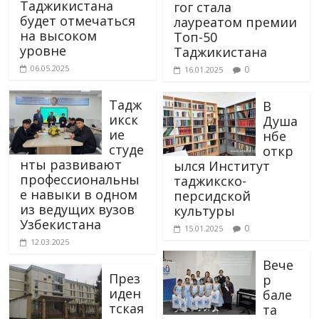
Таджикистана
гог стала
будет отмечаться
лауреатом премии
на высоком
Топ-50
уровне
Таджикистана
06.05.2025
0
16.01.2025
Тадж
В
икск
Душа
ие
нбе
студе
откр
нты развивают
ылся Институт
профессиональны
таджикско-
е навыки в одном
персидской
из ведущих вузов
культуры
Узбекистана
0
15.01.2025
12.03.2025
Вече
През
р
иден
бале
тская
та