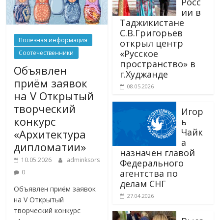
Росс
ии в
Таджикистане
С.В.Григорьев
Полезная информация
открыл центр
«Русское
Соотечественники
пространство» в
Объявлен
г.Худжанде
приём заявок
08.05.2026
на V Открытый
творческий
Игор
конкурс
ь
Чайк
«Архитектура
а
дипломатии»
назначен главой
10.05.2026
adminksors
Федерального
агентства по
0
делам СНГ
Объявлен приём заявок
27.04.2026
на V Открытый
творческий конкурс