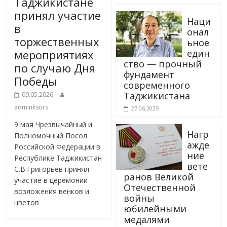
Таджикистане
принял участие
Наци
в
онал
торжественных
ьное
един
мероприятиях
ство — прочный
по случаю Дня
фундамент
Победы
современного
Таджикистана
09.05.2026
adminksors
27.06.2025
9 мая Чрезвычайный и
Нагр
Полномочный Посол
ажде
Российской Федерации в
ние
Республике Таджикистан
вете
С.В.Григорьев принял
ранов Великой
участие в церемонии
Отечественной
возложения венков и
войны
цветов
юбилейными
медалями