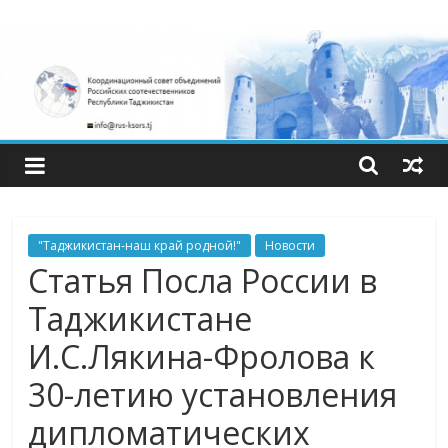
Skip
Координационный
to
content
совет
объединений
российских
соотечественнико
"Таджикистан-наш край родной!"
Новости
Статья Посла России в
Республики
Таджикистане
Таджикистан.
И.С.Лякина-Фролова к
30-летию установления
дипломатических