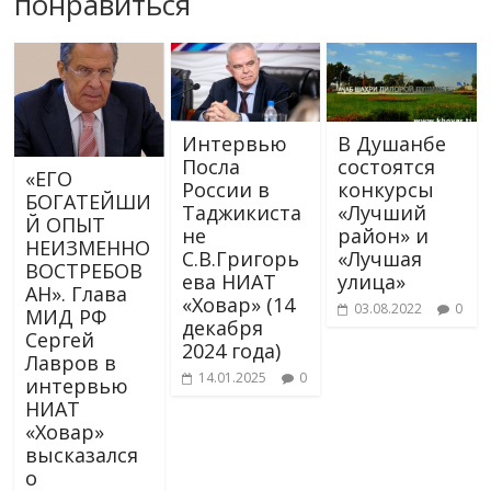
понравиться
Интервью
В Душанбе
Посла
состоятся
«ЕГО
России в
конкурсы
БОГАТЕЙШИ
Таджикиста
«Лучший
Й ОПЫТ
не
район» и
НЕИЗМЕННО
С.В.Григорь
«Лучшая
ВОСТРЕБОВ
ева НИАТ
улица»
АН». Глава
«Ховар» (14
03.08.2022
0
МИД РФ
декабря
Сергей
2024 года)
Лавров в
14.01.2025
0
интервью
НИАТ
«Ховар»
высказался
о