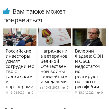
Вам также может
понравиться
Российские
Награждени
Валерий
инвесторы
е ветеранов
Фадеев: ООН
усилят
Великой
и ОБСЕ
сотрудничес
Отечествен
недостаточ
тво с
ной войны
но
таджикским
юбилейным
реагируют
и
и медалями
на факты
партнерами
русофобии
10.03.2025
0
15.04.2022
0
15.04.2022
0