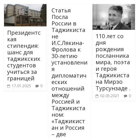
Статья
Посла
России в
Таджикиста
Президентс
110 лет со
не
кая
дня
И.С.Лякина-
стипендия:
рождения
Фролова к
шанс для
посланника
30-летию
таджикских
мира, поэта
установлени
студентов
и героя
я
учиться за
Таджикиста
дипломатич
границей
на Мирзо
еских
17.01.2025
0
Турсунзаде .
отношений
между
02.05.2021
0
Россией и
Таджикиста
ном:
«Таджикист
ан и Россия
– две