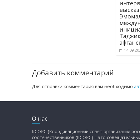
интерв
высказ
Эмомал
между
иници
Таджик
афганс
14.09.20
Добавить комментарий
Для отправки комментария вам необходимо
ав
О нас
КСОРС (Координационный совет организаций рос
соотечественников (КСОРС) – это совещательны