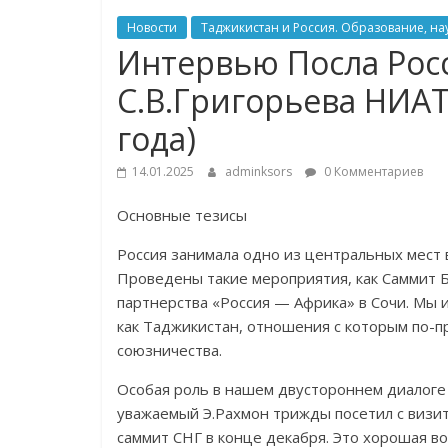
Новости
Таджикистан и Россия. Образование, нау
Интервью Посла Рос
С.В.Григорьева НИАТ
года)
14.01.2025
adminksors
0 Комментариев
Основные тезисы
Россия занимала одно из центральных мест 
Проведены такие мероприятия, как Саммит 
партнерства «Россия — Африка» в Сочи. Мы и
как Таджикистан, отношения с которым по-п
союзничества.
Особая роль в нашем двустороннем диалоге
уважаемый Э.Рахмон трижды посетил с визи
саммит СНГ в конце декабря. Это хорошая в