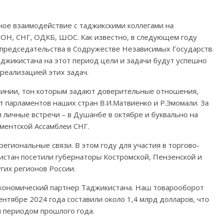
вное взаимодействие с таджикскими коллегами на
ОН, СНГ, ОДКБ, ШОС. Как известно, в следующем году
 председательства в Содружестве Независимых Государств.
джикистана на этот период цели и задачи будут успешно
реализацией этих задач.
линии, тон которым задают доверительные отношения,
 парламентов наших стран В.И.Матвиенко и Р.Эмомали. За
личные встречи – в Душанбе в октябре и буквально на
ментской Ассамблеи СНГ.
гиональные связи. В этом году для участия в торгово-
истан посетили губернаторы Костромской, Пензенской и
гих регионов России.
экономический партнер Таджикистана. Наш товарооборот
ентябре 2024 года составили около 1,4 млрд долларов, что
м периодом прошлого года.