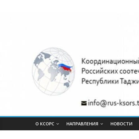
Skip
Координацио
to
content
совет
объединений
российских
соотечественн
Республики
Таджикистан.
О КСОРС
НАПРАВЛЕНИЯ
НОВОСТИ