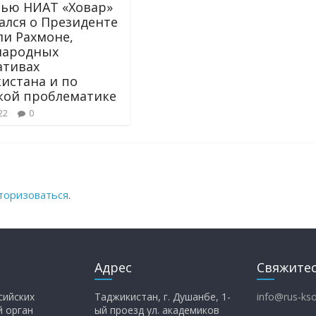
ью НИАТ «Ховар»
ался о Президенте
и Рахмоне,
народных
ативах
истана и по
кой проблематике
22
0
торизоваться
.
Адрес
Свяжитес
сийских
Таджикистан, г. Душанбе, 1-
info@rus-kso
й орган
ый проезд ул. академиков