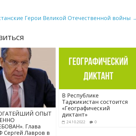
танские Герои Великой Отечественной войны
виться
В Республике
Таджикистан состоится
«Географический
БОГАТЕЙШИЙ ОПЫТ
диктант»
ЕННО
24.10.2022
0
БОВАН». Глава
 Сергей Лавров в