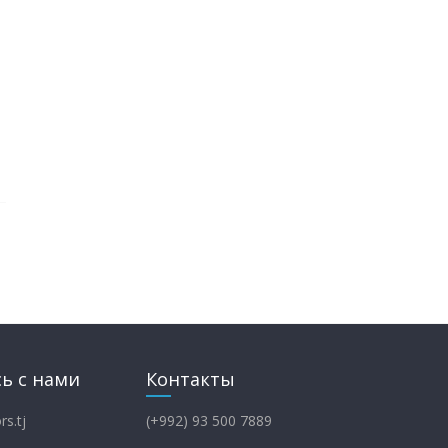
ь с нами
Контакты
rs.tj
(+992) 93 500 7889