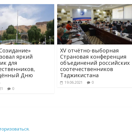
Созидание»
XV отчётно-выборная
зовал яркий
Страновая конференция
ик для
объединений российских
ественников,
соотечественников
щённый Дню
Таджикистана
.
19.06.2021
0
21
0
торизоваться
.