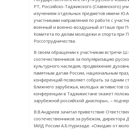
РТ, Российско-Таджикского (Славянского) у
изучением отдельных предметов имени Ю.А.
участниками направления по работе с учас
военный и военно-воздушный атташе при По
Комитета по делам молодежи и спорта при П
Россотрудничества.
В своем обращении к участникам встречи Ш
соотечественников за популяризацию русског
культурного наследия, продвижение духовн
памятным датам России, национальным пра
конференций позволяет собрать за одним с
ближнего зарубежья, молодых активистов с
конференции в Таджикистане окажет положи
зарубежной российской диаспоры», – подчер
В.В.Андреев зачитал приветствие Ответстве
соотечественников за рубежом, директора 
МИД России А.Б.Нуризаде. «Ожидаю от моло