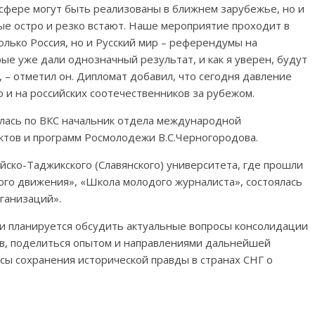
 сфере могут быть реализованы в ближнем зарубежье, но и
ые остро и резко встают. Наше мероприятие проходит в
олько Россия, но и Русский мир – референдумы на
е уже дали однозначный результат, и как я уверен, будут
– отметил он. Дипломат добавил, что сегодня давление
о и на российских соотечественников за рубежом.
илась по ВКС начальник отдела международной
тов и программ Росмолодежи В.С.Черногородова.
йско-Таджикского (Славянского) университета, где прошли
ого движения», «Школа молодого журналиста», состоялась
ганизаций».
 планируется обсудить актуальные вопросы консолидации
в, поделиться опытом и направлениями дальнейшей
осы сохранения исторической правды в странах СНГ о