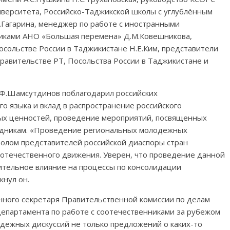
ниверситета, Российско-Таджикской школы с углублённым
Гагарина, менеджер по работе с иностранными
тниками АНО «Большая перемена» Д.М.Ковешникова,
сольстве России в Таджикистане Н.Е.Ким, представители
равительстве РТ, Посольства России в Таджикистане и
.Ф.Шамсутдинов поблагодарил российских
о языка и вклад в распространение российского
ых ценностей, проведение мероприятий, посвященных
здникам. «Проведение региональных молодежных
толом представителей российской диаспоры стран
оотечественного движения. Уверен, что проведение данной
тельное влияние на процессы по консолидации
кнул он.
нного секретаря Правительственной комиссии по делам
Департамента по работе с соотечественниками за рубежом
дежных дискуссий не только предложений о каких-то