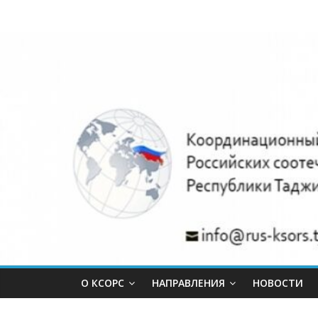
Skip
Координацио
to
content
совет
объединений
российских
соотечественн
Республики
Таджикистан.
О КСОРС
НАПРАВЛЕНИЯ
НОВОСТИ