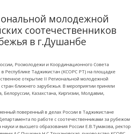
гиональной молодежной
ских соотечественников
бежья в г.Душанбе
 России, Росмолодежи и Координационного Совета
 в Республике Таджикистан (КСОРС РТ) на площадке
ественное открытие II Региональной молодежной
 стран ближнего зарубежья. В мероприятии приняли
, Белоруссии, Казахстана, Киргизии, Молдавии,
менный поверенный в делах России в Таджикистане
епартамента по работе с соотечественниками за рубежом
 науки и высшего образования России Е.В.Тумакова, ректор
 имени А.С.Пушкина Н.С.Трухановская, руководство КСОРС