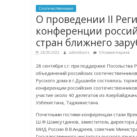
Соотечественники
О проведении II Ре
конференции россий
стран ближнего зару
28.09.2022
adminksors
0 Комментариев
28 сентября с.г. при поддержке Посольства
объединений российских соотечественников
Русского дома в г.Душанбе состоялось торж
конференции российских соотечественников
участие около 40 делегатов из Азербайджана
Узбекистана, Таджикистана.
Почетными гостями конференции стали Вре
Ш.Ф.Шамсутдинов, заместитель директора Д
МИД России В.В.Андреев, советник Министра
Государственного института русского языка