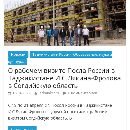
Новости
Таджикистан и Россия. Образование, наука и
культура.
О рабочем визите Посла России в
Таджикистане И.С.Лякина-Фролова
в Согдийскую область
18.04.2022
adminksors
0 Комментариев
С 18 по 21 апреля с.г. Посол России в Таджикистане
И.С.Лякин-Фролов с супругой посетили с рабочим
визитом Согдийскую область. В
Читать далее