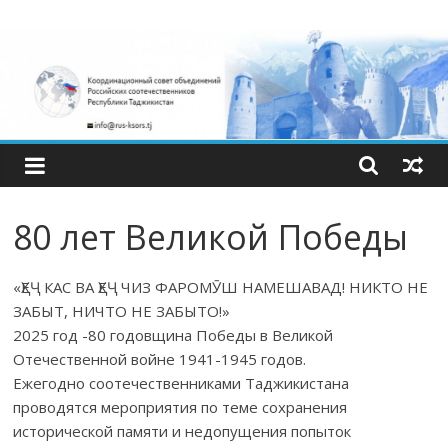
Skip
Координационный
to
content
совет
объединений
российских
80 лет Великой Победы
соотечественнико
«ҲЕҶ КАС ВА ҲЕҶ ЧИЗ ФАРОМӮШ НАМЕШАВАД! НИКТО НЕ
Республики
ЗАБЫТ, НИЧТО НЕ ЗАБЫТО!»
2025 год -80 годовщина Победы в Великой
Таджикистан.
Отечественной войне 1941-1945 годов.
Ежегодно соотечественниками Таджикистана
проводятся мероприятия по теме сохранения
исторической памяти и недопущения попыток